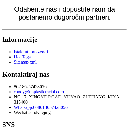
Odaberite nas i dopustite nam da
postanemo dugoročni partneri.
Informacije
Istaknuti proizvodi
Hot Tags
Sitemap.xml
Kontaktiraj nas
86-186-57428056
candy@nbplasticmetal.com
NO 17, XINGYE ROAD, YUYAO, ZHEJIANG, KINA
315400
Whatsapp:008618657428056
Wechat:candyjiejing
SNS