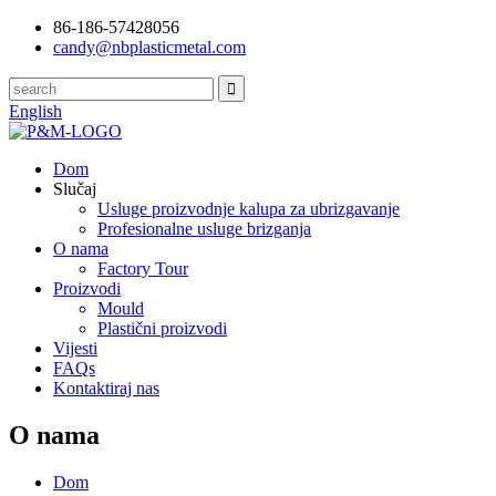
86-186-57428056
candy@nbplasticmetal.com
English
Dom
Slučaj
Usluge proizvodnje kalupa za ubrizgavanje
Profesionalne usluge brizganja
O nama
Factory Tour
Proizvodi
Mould
Plastični proizvodi
Vijesti
FAQs
Kontaktiraj nas
O nama
Dom