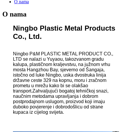
O nama
O nama
Ningbo Plastic Metal Products
Co., Ltd.
Ningbo P&M PLASTIC METAL PRODUCT CO.,
LTD se nalazi u Yuyaou, takozvanom gradu
kalupa, plastičnom kraljevstvu, na južnom vrhu
mosta Hangzhou Bay, sjeverno od Šangaja,
istočno od luke Ningbo, uska dvostruka linija
državne ceste 329 na kopnu, moru i zračnom
prometu u mrežu kako bi se olakšao
transport.Zahvaljujući bogatoj tehničkoj snazi,
naučnim metodama upravljanja i dobrom
postprodajnom uslugom, proizvod koji imaju
duboko povjerenje i dobrodošlicu od strane
kupaca iz cijelog svijeta.