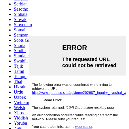
Serbian
Sesotho
Sinhala
Slovak
Slovenian
Somali
Samoan
Scots Gaelic
Shona
Sindhi
Sundanese
Swahili
Tajik
Tamil
Telugu
Thai
Ukrainian
Urdu
Uzbek
Vietnamese
Welsh
Xhosa
Yiddish
Yoruba
Zulu