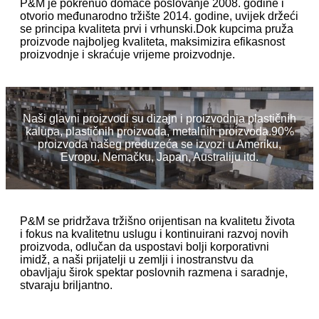
P&M je pokrenuo domaće poslovanje 2008. godine i
otvorio međunarodno tržište 2014. godine, uvijek držeći
se principa kvaliteta prvi i vrhunski.Dok kupcima pruža
proizvode najboljeg kvaliteta, maksimizira efikasnost
proizvodnje i skraćuje vrijeme proizvodnje.
Naši glavni proizvodi su dizajn i proizvodnja plastičnih
kalupa, plastičnih proizvoda, metalnih proizvoda.90%
proizvoda našeg preduzeća se izvozi u Ameriku,
Evropu, Nemačku, Japan, Australiju itd.
P&M se pridržava tržišno orijentisan na kvalitetu života
i fokus na kvalitetnu uslugu i kontinuirani razvoj novih
proizvoda, odlučan da uspostavi bolji korporativni
imidž, a naši prijatelji u zemlji i inostranstvu da
obavljaju širok spektar poslovnih razmena i saradnje,
stvaraju briljantno.