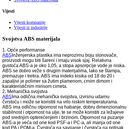
Vijesti
Vijesti kompanije
Vijesti iz industrije
Svojstva ABS materijala
1. Opće performanse
ABS
Inženjerska plastika ima neprozirnu boju slonovače,
proizvodi mogu biti šareni i imaju visok sjaj. Relativna
gustoća ABS-a je oko 1,05, a stopa apsorpcije vode je niska.
ABS se dobro veže s drugim materijalima, lako se štampa,
premazuje i tretira. ABS ima indeks kisika od 18 do 20 i
zapaljivi je polimer sa žutim plamenom, crnim dimom i
karakterističnim mirisom cimeta.
2. Mehanička svojstva
ABS
Ima odlična mehanička svojstva, izvrsnu udarnu
čvrstoću i može se koristiti na vrlo niskim temperaturama.
ABS ima odličnu otpornost na habanje, dobru dimenzionalnu
stabilnost i otpornost na ulje, te se može koristiti za ležajeve
pod srednjim opterećenjem i brzinom. Otpornost na puzanje
ABS-a je veća od one kod PSF-a i PC-a, ali manja od one
kod PA i POM-a. Čvrstoća na savijanje i čvrstoća na pritisak