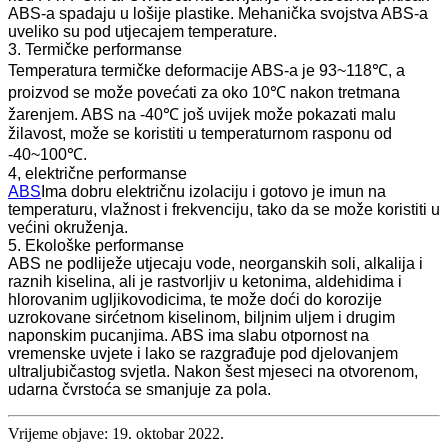
ABS-a spadaju u lošije plastike. Mehanička svojstva ABS-a
uveliko su pod utjecajem temperature.
3. Termičke performanse
Temperatura termičke deformacije ABS-a je 93~118℃, a
proizvod se može povećati za oko 10℃ nakon tretmana
žarenjem. ABS na -40℃ još uvijek može pokazati malu
žilavost, može se koristiti u temperaturnom rasponu od
-40~100℃.
4, električne performanse
ABS
Ima dobru električnu izolaciju i gotovo je imun na
temperaturu, vlažnost i frekvenciju, tako da se može koristiti u
većini okruženja.
5. Ekološke performanse
ABS ne podliježe utjecaju vode, neorganskih soli, alkalija i
raznih kiselina, ali je rastvorljiv u ketonima, aldehidima i
hlorovanim ugljikovodicima, te može doći do korozije
uzrokovane sirćetnom kiselinom, biljnim uljem i drugim
naponskim pucanjima. ABS ima slabu otpornost na
vremenske uvjete i lako se razgrađuje pod djelovanjem
ultraljubičastog svjetla. Nakon šest mjeseci na otvorenom,
udarna čvrstoća se smanjuje za pola.
Vrijeme objave: 19. oktobar 2022.