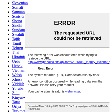
Slovenian
Somali
Samoan
Scots Gaelic
Shona
Sindhi
Sundanese
Swahili
Tajik
Tamil
Telugu
Thai
Ukrainian
Urdu
Uzbek
Vietnamese
Welsh
Xhosa
Yiddish
Yoruba
Zulu
Kinyarwanda
Tatar
Oriya
Turkmen