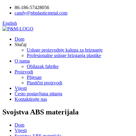
86-186-57428056
candy@nbplasticmetal.com
English
Dom
Slučaj
Usluge proizvodnje kalupa za brizganje
Profesionalne usluge brizganja plastike
O nama
Obilazak fabrike
Proizvodi
Plijesan
Plastični proizvodi
Vijesti
Često postavljana pitanja
Kontaktirajte nas
Svojstva ABS materijala
Dom
Vijesti
Svojstva ABS materijala