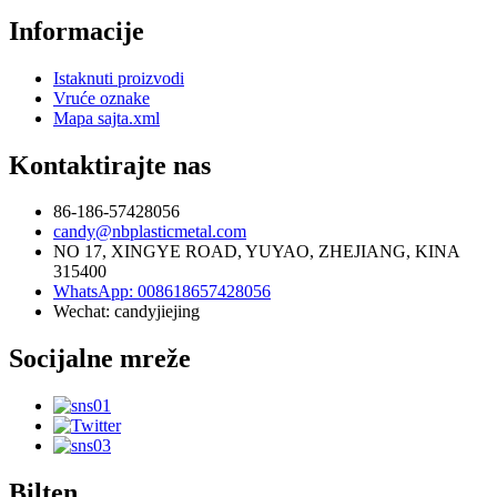
Informacije
Istaknuti proizvodi
Vruće oznake
Mapa sajta.xml
Kontaktirajte nas
86-186-57428056
candy@nbplasticmetal.com
NO 17, XINGYE ROAD, YUYAO, ZHEJIANG, KINA
315400
WhatsApp: 008618657428056
Wechat: candyjiejing
Socijalne mreže
Bilten