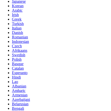
Japanese
Korean
Arabic
Irish
Greek
Turkish
Italian
Danish
Romanian
Indonesian
Czech
Afrikaans
Swedish
Polish
Basque
Catalan
Esperanto
Hindi
Lao
Albanian
Amharic
Armenian
Azerbaijani
Belarusian
Bengali