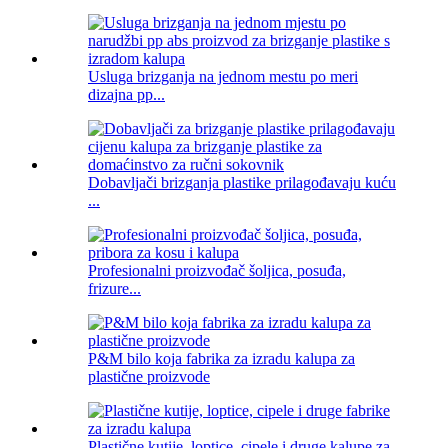
Usluga brizganja na jednom mestu po meri
dizajna pp...
Dobavljači brizganja plastike prilagođavaju kuću
...
Profesionalni proizvođač šoljica, posuđa,
frizure...
P&M bilo koja fabrika za izradu kalupa za
plastične proizvode
Plastične kutije, loptice, cipele i druge kalupe za