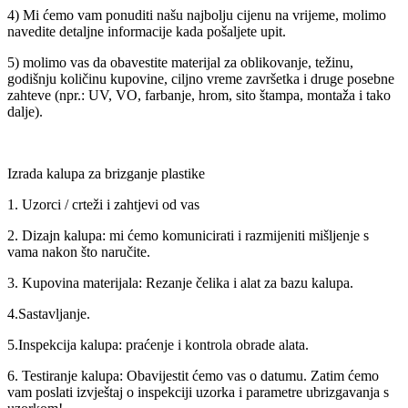
4) Mi ćemo vam ponuditi našu najbolju cijenu na vrijeme, molimo
navedite detaljne informacije kada pošaljete upit.
5) molimo vas da obavestite materijal za oblikovanje, težinu,
godišnju količinu kupovine, ciljno vreme završetka i druge posebne
zahteve (npr.: UV, VO, farbanje, hrom, sito štampa, montaža i tako
dalje).
Izrada kalupa za brizganje plastike
1. Uzorci / crteži i zahtjevi od vas
2. Dizajn kalupa: mi ćemo komunicirati i razmijeniti mišljenje s
vama nakon što naručite.
3. Kupovina materijala: Rezanje čelika i alat za bazu kalupa.
4.Sastavljanje.
5.Inspekcija kalupa: praćenje i kontrola obrade alata.
6. Testiranje kalupa: Obavijestit ćemo vas o datumu. Zatim ćemo
vam poslati izvještaj o inspekciji uzorka i parametre ubrizgavanja s