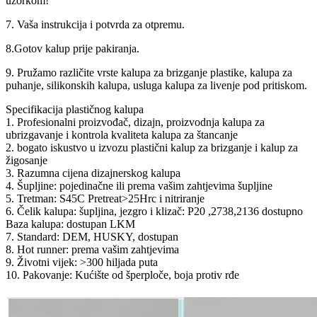
uzorkom!
7. Vaša instrukcija i potvrda za otpremu.
8.Gotov kalup prije pakiranja.
9. Pružamo različite vrste kalupa za brizganje plastike, kalupa za
puhanje, silikonskih kalupa, usluga kalupa za livenje pod pritiskom.
Specifikacija plastičnog kalupa
1. Profesionalni proizvođač, dizajn, proizvodnja kalupa za
ubrizgavanje i kontrola kvaliteta kalupa za štancanje
2. bogato iskustvo u izvozu plastični kalup za brizganje i kalup za
žigosanje
3. Razumna cijena dizajnerskog kalupa
4. Šupljine: pojedinačne ili prema vašim zahtjevima šupljine
5. Tretman: S45C Pretreat>25Hrc i nitriranje
6. Čelik kalupa: šupljina, jezgro i klizač: P20 ,2738,2136 dostupno
Baza kalupa: dostupan LKM
7. Standard: DEM, HUSKY, dostupan
8. Hot runner: prema vašim zahtjevima
9. Životni vijek: >300 hiljada puta
10. Pakovanje: Kućište od šperploče, boja protiv rđe