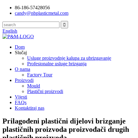
86-186-57428056
candy@nbplasticmetal.com
English
Dom
Slučaj
Usluge proizvodnje kalupa za ubrizgavanje
Profesionalne usluge brizganja
O nama
Factory Tour
Proizvodi
Mould
Plastični proizvodi
Vijesti
FAQs
Kontaktiraj nas
Prilagođeni plastični dijelovi brizganje
plastičnih proizvoda proizvođači drugih
plastičnih proizvoda