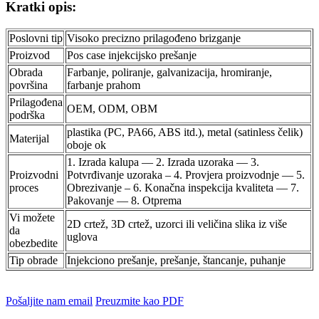
Kratki opis:
Poslovni tip
Visoko precizno prilagođeno brizganje
Proizvod
Pos case injekcijsko prešanje
Obrada
Farbanje, poliranje, galvanizacija, hromiranje,
površina
farbanje prahom
Prilagođena
OEM, ODM, OBM
podrška
plastika (PC, PA66, ABS itd.), metal (satinless čelik)
Materijal
oboje ok
1. Izrada kalupa — 2. Izrada uzoraka — 3.
Proizvodni
Potvrđivanje uzoraka – 4. Provjera proizvodnje — 5.
proces
Obrezivanje – 6. Konačna inspekcija kvaliteta — 7.
Pakovanje — 8. Otprema
Vi možete
2D crtež, 3D crtež, uzorci ili veličina slika iz više
da
uglova
obezbedite
Tip obrade
Injekciono prešanje, prešanje, štancanje, puhanje
Pošaljite nam email
Preuzmite kao PDF