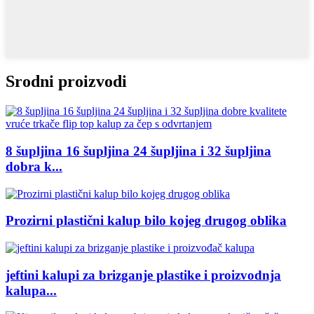
Srodni proizvodi
8 šupljina 16 šupljina 24 šupljina i 32 šupljina
dobra k...
Prozirni plastični kalup bilo kojeg drugog oblika
jeftini kalupi za brizganje plastike i proizvodnja
kalupa...