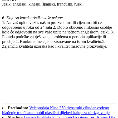
Jezik: engleski, kineski, španski, francuski, ruski
6. Koje su karakteristike vaše usluge
1. Na vaš upit u vezi s našim proizvodima ili cijenama bit će
odgovoreno u roku od 24 sata 2. Dobro obučeno i iskusno osoblje
koje će odgovoriti na sve vaše upite na tečnom engleskom jeziku.3.
Ponuda podrške za rješavanje problema u periodu aplikacije ili
prodaje.4. Konkurentne cijene zasnovane na istom kvalitetu.5.
Zajamčiti kvalitetu uzoraka kao i kvalitet masovne proizvodnje.
Prethodno:
Veleprodaja Kine 350 dvostruki cilindar vodeno
hlađenje trkaći automobil plastični dijelovi kalup za ubrizgavanje
Sljedeći:
Izvrsna kvaliteta Kina tvornička cijena Test Abmer Gla