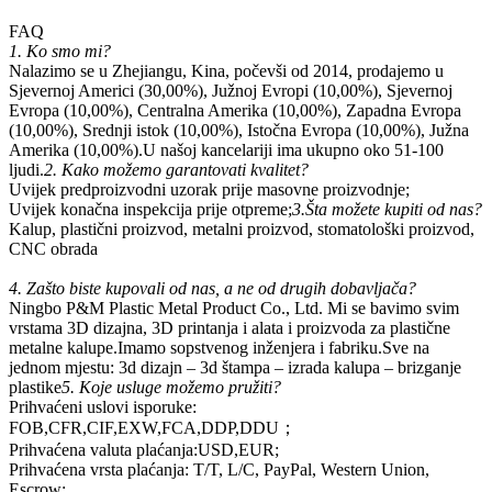
FAQ
1. Ko smo mi?
Nalazimo se u Zhejiangu, Kina, počevši od 2014, prodajemo u
Sjevernoj Americi (30,00%), Južnoj Evropi (10,00%), Sjevernoj
Evropa (10,00%), Centralna Amerika (10,00%), Zapadna Evropa
(10,00%), Srednji istok (10,00%), Istočna Evropa (10,00%), Južna
Amerika (10,00%).U našoj kancelariji ima ukupno oko 51-100
ljudi.
2. Kako možemo garantovati kvalitet?
Uvijek predproizvodni uzorak prije masovne proizvodnje;
Uvijek konačna inspekcija prije otpreme;
3.Šta možete kupiti od nas?
Kalup, plastični proizvod, metalni proizvod, stomatološki proizvod,
CNC obrada
4. Zašto biste kupovali od nas, a ne od drugih dobavljača?
Ningbo P&M Plastic Metal Product Co., Ltd. Mi se bavimo svim
vrstama 3D dizajna, 3D printanja i alata i proizvoda za plastične
metalne kalupe.Imamo sopstvenog inženjera i fabriku.Sve na
jednom mjestu: 3d dizajn – 3d štampa – izrada kalupa – brizganje
plastike
5. Koje usluge možemo pružiti?
Prihvaćeni uslovi isporuke:
FOB,CFR,CIF,EXW,FCA,DDP,DDU；
Prihvaćena valuta plaćanja:USD,EUR;
Prihvaćena vrsta plaćanja: T/T, L/C, PayPal, Western Union,
Escrow;