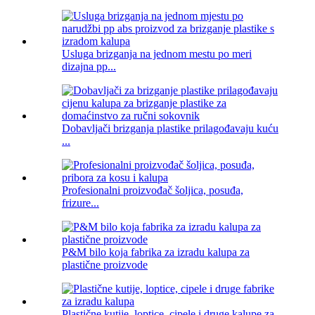
Usluga brizganja na jednom mestu po meri
dizajna pp...
Dobavljači brizganja plastike prilagođavaju kuću
...
Profesionalni proizvođač šoljica, posuđa,
frizure...
P&M bilo koja fabrika za izradu kalupa za
plastične proizvode
Plastične kutije, loptice, cipele i druge kalupe za