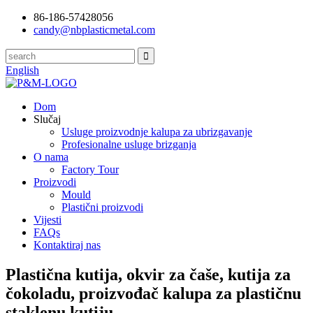
86-186-57428056
candy@nbplasticmetal.com
English
Dom
Slučaj
Usluge proizvodnje kalupa za ubrizgavanje
Profesionalne usluge brizganja
O nama
Factory Tour
Proizvodi
Mould
Plastični proizvodi
Vijesti
FAQs
Kontaktiraj nas
Plastična kutija, okvir za čaše, kutija za
čokoladu, proizvođač kalupa za plastičnu
staklenu kutiju