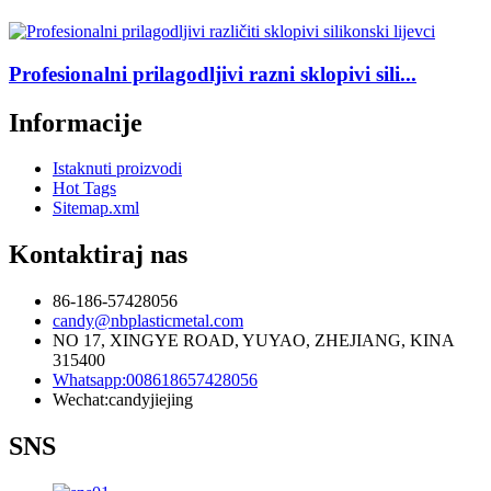
Profesionalni prilagodljivi razni sklopivi sili...
Informacije
Istaknuti proizvodi
Hot Tags
Sitemap.xml
Kontaktiraj nas
86-186-57428056
candy@nbplasticmetal.com
NO 17, XINGYE ROAD, YUYAO, ZHEJIANG, KINA
315400
Whatsapp:008618657428056
Wechat:candyjiejing
SNS