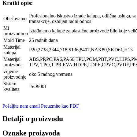
Kratki opis:
Profesionalno iskustvo izrade kalupa, odlična usluga, s
Obećavamo
transakcije, ozbiljan radni odnos
Mi
Izrađujemo kalupe za plastične proizvode bilo koje veli
proizvodimo
Mold Time
25 radnih dana
Materijal
P20,2738,2344,718,S136,8407,NAK80,SKD61,H13
kalupa
Materijal
ABS,PP,PC,PA6,PA66,TPU,POM,PBT,PVC,HIPS,P
proizvoda
TPV, TPO,T PR,EVA,HDPE,LDPE,CPVC,PVDF,PPS
vrijeme
oko 5 radnog vremena
proizvodnje
Sistem
ISO9001
kvaliteta
Pošaljite nam email
Preuzmite kao PDF
Detalji o proizvodu
Oznake proizvoda