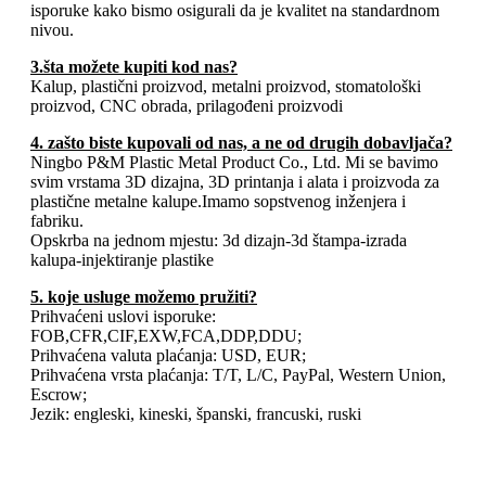
isporuke kako bismo osigurali da je kvalitet na standardnom
nivou.
3.šta možete kupiti kod nas?
Kalup, plastični proizvod, metalni proizvod, stomatološki
proizvod, CNC obrada, prilagođeni proizvodi
4. zašto biste kupovali od nas, a ne od drugih dobavljača?
Ningbo P&M Plastic Metal Product Co., Ltd. Mi se bavimo
svim vrstama 3D dizajna, 3D printanja i alata i proizvoda za
plastične metalne kalupe.Imamo sopstvenog inženjera i
fabriku.
Opskrba na jednom mjestu: 3d dizajn-3d štampa-izrada
kalupa-injektiranje plastike
5. koje usluge možemo pružiti?
Prihvaćeni uslovi isporuke:
FOB,CFR,CIF,EXW,FCA,DDP,DDU;
Prihvaćena valuta plaćanja: USD, EUR;
Prihvaćena vrsta plaćanja: T/T, L/C, PayPal, Western Union,
Escrow;
Jezik: engleski, kineski, španski, francuski, ruski