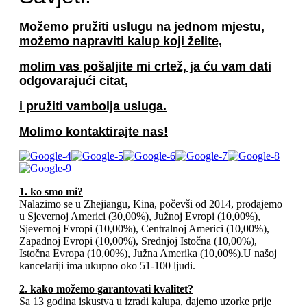
Možemo pružiti uslugu na jednom mjestu,
možemo napraviti kalup koji želite,
molim vas pošaljite mi crtež, ja ću vam dati
odgovarajući citat,
i pružiti vam
bolja usluga.
Molimo kontaktirajte nas!
1. ko smo mi?
Nalazimo se u Zhejiangu, Kina, počevši od 2014, prodajemo
u Sjevernoj Americi (30,00%), Južnoj Evropi (10,00%),
Sjevernoj Evropi (10,00%), Centralnoj Americi (10,00%),
Zapadnoj Evropi (10,00%), Srednjoj Istočna (10,00%),
Istočna Evropa (10,00%), Južna Amerika (10,00%).U našoj
kancelariji ima ukupno oko 51-100 ljudi.
2. kako možemo garantovati kvalitet?
Sa 13 godina iskustva u izradi kalupa, dajemo uzorke prije