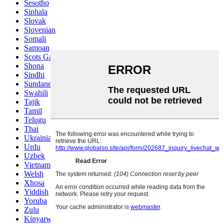
Sesotho
Sinhala
Slovak
Slovenian
Somali
Samoan
Scots Gaelic
Shona
Sindhi
Sundanese
Swahili
Tajik
Tamil
Telugu
Thai
Ukrainian
Urdu
Uzbek
Vietnamese
Welsh
Xhosa
Yiddish
Yoruba
Zulu
Kinyarwanda