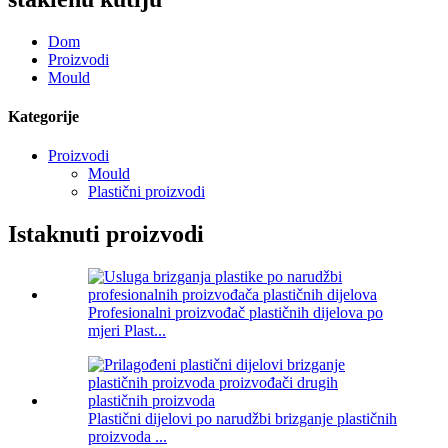
Dom
Proizvodi
Mould
Kategorije
Proizvodi
Mould
Plastični proizvodi
Istaknuti proizvodi
Profesionalni proizvođač plastičnih dijelova po
mjeri Plast...
Plastični dijelovi po narudžbi brizganje plastičnih
proizvoda ...