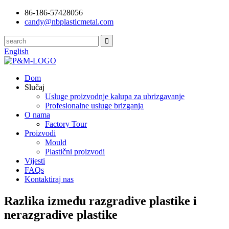
86-186-57428056
candy@nbplasticmetal.com
English
Dom
Slučaj
Usluge proizvodnje kalupa za ubrizgavanje
Profesionalne usluge brizganja
O nama
Factory Tour
Proizvodi
Mould
Plastični proizvodi
Vijesti
FAQs
Kontaktiraj nas
Razlika između razgradive plastike i
nerazgradive plastike