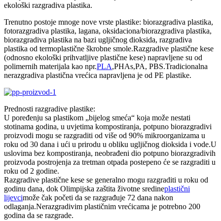
ekološki razgradiva plastika.
Trenutno postoje mnoge nove vrste plastike: biorazgradiva plastika,
fotorazgradiva plastika, lagana, oksidaciona/biorazgradiva plastika,
biorazgradiva plastika na bazi ugljičnog dioksida, razgradiva
plastika od termoplastične škrobne smole.Razgradive plastične kese
(odnosno ekološki prihvatljive plastične kese) napravljene su od
polimernih materijala kao npr.
PLA
,PHAs,PA, PBS.Tradicionalna
nerazgradiva plastična vrećica napravljena je od PE plastike.
Prednosti razgradive plastike:
U poređenju sa plastikom „bijelog smeća“ koja može nestati
stotinama godina, u uvjetima kompostiranja, potpuno biorazgradivi
proizvodi mogu se razgraditi od više od 90% mikroorganizama u
roku od 30 dana i ući u prirodu u obliku ugljičnog dioksida i vode.U
uslovima bez kompostiranja, neobrađeni dio potpuno biorazgradivih
proizvoda postrojenja za tretman otpada postepeno će se razgraditi u
roku od 2 godine.
Razgradive plastične kese se generalno mogu razgraditi u roku od
godinu dana, dok Olimpijska zaštita životne sredine
plastični
lijevci
može čak početi da se razgrađuje 72 dana nakon
odlaganja.Nerazgradivim plastičnim vrećicama je potrebno 200
godina da se razgrade.