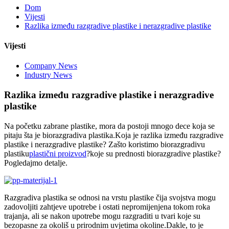
Dom
Vijesti
Razlika između razgradive plastike i nerazgradive plastike
Vijesti
Company News
Industry News
Razlika između razgradive plastike i nerazgradive
plastike
Na početku zabrane plastike, mora da postoji mnogo dece koja se
pitaju šta je biorazgradiva plastika.Koja je razlika između razgradive
plastike i nerazgradive plastike? Zašto koristimo biorazgradivu
plastiku
plastični proizvod
?koje su prednosti biorazgradive plastike?
Pogledajmo detalje.
Razgradiva plastika se odnosi na vrstu plastike čija svojstva mogu
zadovoljiti zahtjeve upotrebe i ostati nepromijenjena tokom roka
trajanja, ali se nakon upotrebe mogu razgraditi u tvari koje su
bezopasne za okoliš u prirodnim uvjetima okoline.Dakle, to je