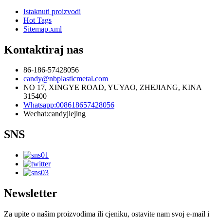
Istaknuti proizvodi
Hot Tags
Sitemap.xml
Kontaktiraj nas
86-186-57428056
candy@nbplasticmetal.com
NO 17, XINGYE ROAD, YUYAO, ZHEJIANG, KINA
315400
Whatsapp:008618657428056
Wechat:candyjiejing
SNS
Newsletter
Za upite o našim proizvodima ili cjeniku, ostavite nam svoj e-mail i