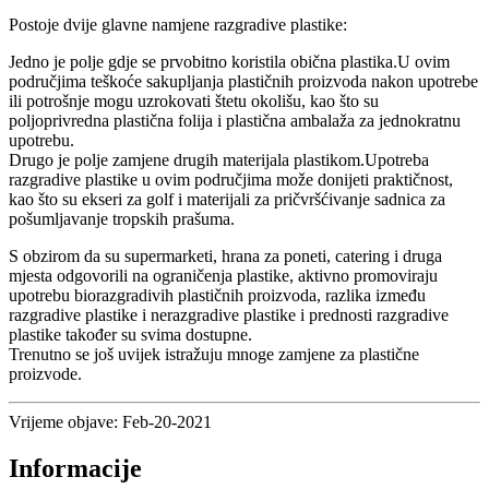
Postoje dvije glavne namjene razgradive plastike:
Jedno je polje gdje se prvobitno koristila obična plastika.U ovim
područjima teškoće sakupljanja plastičnih proizvoda nakon upotrebe
ili potrošnje mogu uzrokovati štetu okolišu, kao što su
poljoprivredna plastična folija i plastična ambalaža za jednokratnu
upotrebu.
Drugo je polje zamjene drugih materijala plastikom.Upotreba
razgradive plastike u ovim područjima može donijeti praktičnost,
kao što su ekseri za golf i materijali za pričvršćivanje sadnica za
pošumljavanje tropskih prašuma.
S obzirom da su supermarketi, hrana za poneti, catering i druga
mjesta odgovorili na ograničenja plastike, aktivno promoviraju
upotrebu biorazgradivih plastičnih proizvoda, razlika između
razgradive plastike i nerazgradive plastike i prednosti razgradive
plastike također su svima dostupne.
Trenutno se još uvijek istražuju mnoge zamjene za plastične
proizvode.
Vrijeme objave: Feb-20-2021
Informacije