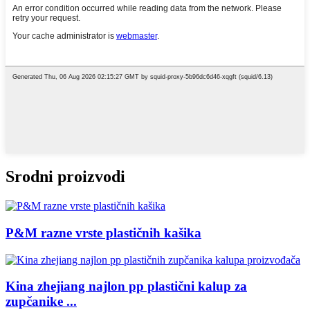
Srodni proizvodi
P&M razne vrste plastičnih kašika
Kina zhejiang najlon pp plastični kalup za
zupčanike ...