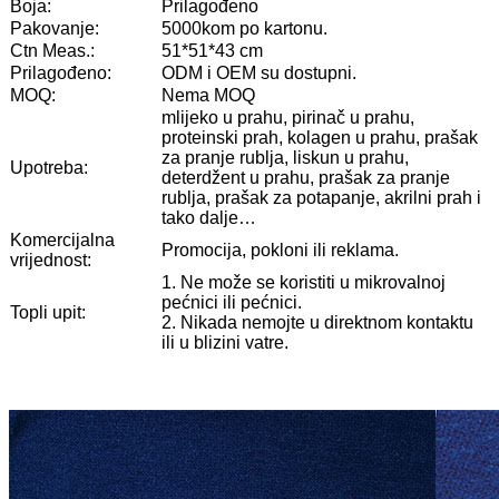
Boja:
Prilagođeno
Pakovanje:
5000kom po kartonu.
Ctn Meas.:
51*51*43 cm
Prilagođeno:
ODM i OEM su dostupni.
MOQ:
Nema MOQ
mlijeko u prahu, pirinač u prahu,
proteinski prah, kolagen u prahu, prašak
za pranje rublja, liskun u prahu,
Upotreba:
deterdžent u prahu, prašak za pranje
rublja, prašak za potapanje, akrilni prah i
tako dalje…
Komercijalna
Promocija, pokloni ili reklama.
vrijednost:
1. Ne može se koristiti u mikrovalnoj
pećnici ili pećnici.
Topli upit:
2. Nikada nemojte u direktnom kontaktu
ili u blizini vatre.