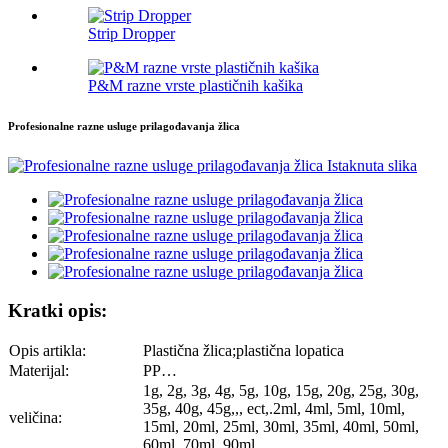
Strip Dropper
P&M razne vrste plastičnih kašika
Profesionalne razne usluge prilagođavanja žlica
Kratki opis:
Opis artikla:
Plastična žlica;plastična lopatica
Materijal:
PP…
1g, 2g, 3g, 4g, 5g, 10g, 15g, 20g, 25g, 30g,
35g, 40g, 45g,,, ect,.2ml, 4ml, 5ml, 10ml,
veličina:
15ml, 20ml, 25ml, 30ml, 35ml, 40ml, 50ml,
60ml, 70ml, 90ml…