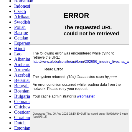
Romanian
Indonesian
Czech
Afrikaans
Swedish
Polish
Basque
Catalan
Esperanto
Hindi
Lao
Albanian
Amharic
Armenian
Azerbaijani
Belarusian
Bengali
Bosnian
Bulgarian
Cebuano
Chichewa
Corsican
Croatian
Dutch
Estonian