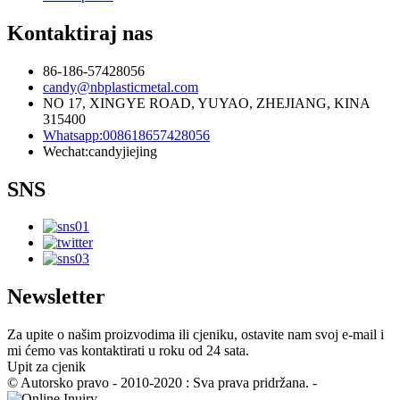
Kontaktiraj nas
86-186-57428056
candy@nbplasticmetal.com
NO 17, XINGYE ROAD, YUYAO, ZHEJIANG, KINA
315400
Whatsapp:008618657428056
Wechat:candyjiejing
SNS
Newsletter
Za upite o našim proizvodima ili cjeniku, ostavite nam svoj e-mail i
mi ćemo vas kontaktirati u roku od 24 sata.
Upit za cjenik
© Autorsko pravo - 2010-2020 : Sva prava pridržana. -