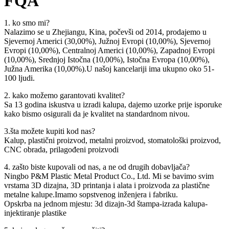
FQA
1. ko smo mi?
Nalazimo se u Zhejiangu, Kina, počevši od 2014, prodajemo u
Sjevernoj Americi (30,00%), Južnoj Evropi (10,00%), Sjevernoj
Evropi (10,00%), Centralnoj Americi (10,00%), Zapadnoj Evropi
(10,00%), Srednjoj Istočna (10,00%), Istočna Evropa (10,00%),
Južna Amerika (10,00%).U našoj kancelariji ima ukupno oko 51-
100 ljudi.
2. kako možemo garantovati kvalitet?
Sa 13 godina iskustva u izradi kalupa, dajemo uzorke prije isporuke
kako bismo osigurali da je kvalitet na standardnom nivou.
3.šta možete kupiti kod nas?
Kalup, plastični proizvod, metalni proizvod, stomatološki proizvod,
CNC obrada, prilagođeni proizvodi
4. zašto biste kupovali od nas, a ne od drugih dobavljača?
Ningbo P&M Plastic Metal Product Co., Ltd. Mi se bavimo svim
vrstama 3D dizajna, 3D printanja i alata i proizvoda za plastične
metalne kalupe.Imamo sopstvenog inženjera i fabriku.
Opskrba na jednom mjestu: 3d dizajn-3d štampa-izrada kalupa-
injektiranje plastike