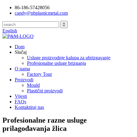
86-186-57428056
candy@nbplasticmetal.com
English
Dom
Slučaj
Usluge proizvodnje kalupa za ubrizgavanje
Profesionalne usluge brizganja
O nama
Factory Tour
Proizvodi
Mould
Plastični proizvodi
Vijesti
FAQs
Kontaktiraj nas
Profesionalne razne usluge
prilagođavanja žlica