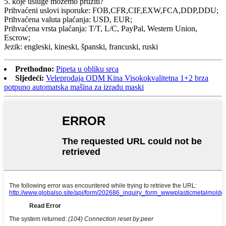
5. koje usluge možemo pružiti?
Prihvaćeni uslovi isporuke: FOB,CFR,CIF,EXW,FCA,DDP,DDU;
Prihvaćena valuta plaćanja: USD, EUR;
Prihvaćena vrsta plaćanja: T/T, L/C, PayPal, Western Union,
Escrow;
Jezik: engleski, kineski, španski, francuski, ruski
Prethodno:
Pipeta u obliku srca
Sljedeći:
Veleprodaja ODM Kina Visokokvalitetna 1+2 brza
potpuno automatska mašina za izradu maski