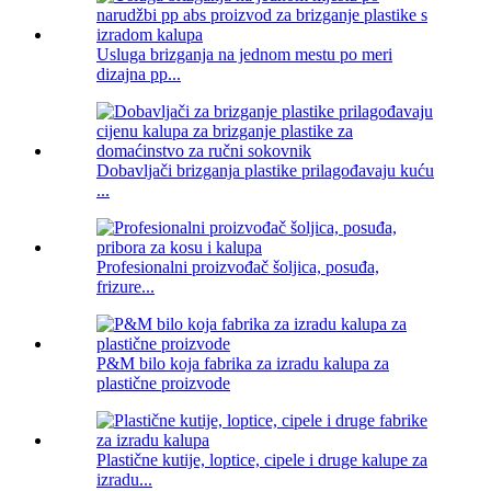
Usluga brizganja na jednom mestu po meri
dizajna pp...
Dobavljači brizganja plastike prilagođavaju kuću
...
Profesionalni proizvođač šoljica, posuđa,
frizure...
P&M bilo koja fabrika za izradu kalupa za
plastične proizvode
Plastične kutije, loptice, cipele i druge kalupe za
izradu...