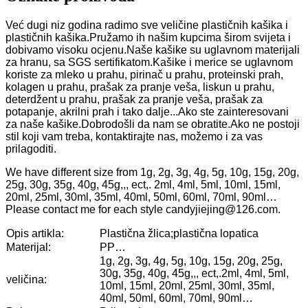
Već dugi niz godina radimo sve veličine plastičnih kašika i
plastičnih kašika.Pružamo ih našim kupcima širom svijeta i
dobivamo visoku ocjenu.Naše kašike su uglavnom materijali
za hranu, sa SGS sertifikatom.Kašike i merice se uglavnom
koriste za mleko u prahu, pirinač u prahu, proteinski prah,
kolagen u prahu, prašak za pranje veša, liskun u prahu,
deterdžent u prahu, prašak za pranje veša, prašak za
potapanje, akrilni prah i tako dalje...Ako ste zainteresovani
za naše kašike.Dobrodošli da nam se obratite.Ako ne postoji
stil koji vam treba, kontaktirajte nas, možemo i za vas
prilagoditi.
We have different size from 1g, 2g, 3g, 4g, 5g, 10g, 15g, 20g,
25g, 30g, 35g, 40g, 45g,,, ect,. 2ml, 4ml, 5ml, 10ml, 15ml,
20ml, 25ml, 30ml, 35ml, 40ml, 50ml, 60ml, 70ml, 90ml…
Please contact me for each style candyjiejing@126.com.
Opis artikla:
Plastična žlica;plastična lopatica
Materijal:
PP…
1g, 2g, 3g, 4g, 5g, 10g, 15g, 20g, 25g,
30g, 35g, 40g, 45g,,, ect,.2ml, 4ml, 5ml,
veličina:
10ml, 15ml, 20ml, 25ml, 30ml, 35ml,
40ml, 50ml, 60ml, 70ml, 90ml…