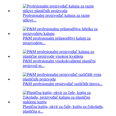
Profesionalni proizvođač kalupa za razne
stilove...
P&M profesionalni prilagodljivi kalupi za
proizvodnju...
P&M profesionalni visokokvalitetni plastični
proizvod m...
P&M profesionalni proizvođač različitih tipova...
Plastična kutija, okvir za čaše, kutija za čokoladu,
plastična g...