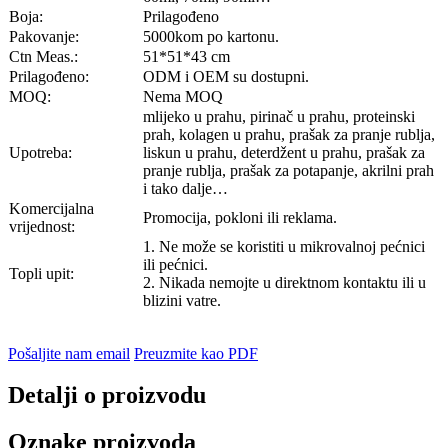
Boja:
Prilagođeno
Pakovanje:
5000kom po kartonu.
Ctn Meas.:
51*51*43 cm
Prilagođeno:
ODM i OEM su dostupni.
MOQ:
Nema MOQ
mlijeko u prahu, pirinač u prahu, proteinski
prah, kolagen u prahu, prašak za pranje rublja,
Upotreba:
liskun u prahu, deterdžent u prahu, prašak za
pranje rublja, prašak za potapanje, akrilni prah
i tako dalje…
Komercijalna
Promocija, pokloni ili reklama.
vrijednost:
1. Ne može se koristiti u mikrovalnoj pećnici
ili pećnici.
Topli upit:
2. Nikada nemojte u direktnom kontaktu ili u
blizini vatre.
Pošaljite nam email
Preuzmite kao PDF
Detalji o proizvodu
Oznake proizvoda