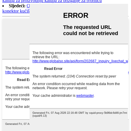
kalupa za proizvodnju kalupa za brizganje za tvornicu
Sljedeći:
ODM/OEM Custom maker kalupa PCB barijera
konektor kućište malih obima proizvodnje brizganja plastike