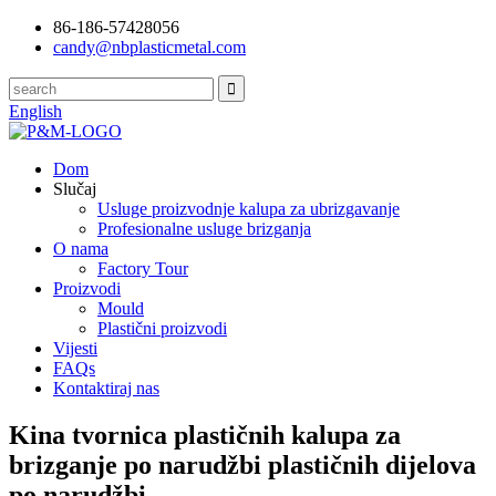
86-186-57428056
candy@nbplasticmetal.com
English
Dom
Slučaj
Usluge proizvodnje kalupa za ubrizgavanje
Profesionalne usluge brizganja
O nama
Factory Tour
Proizvodi
Mould
Plastični proizvodi
Vijesti
FAQs
Kontaktiraj nas
Kina tvornica plastičnih kalupa za
brizganje po narudžbi plastičnih dijelova
po narudžbi