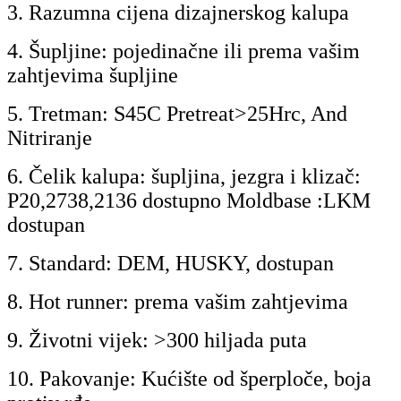
3. Razumna cijena dizajnerskog kalupa
4. Šupljine: pojedinačne ili prema vašim
zahtjevima šupljine
5. Tretman: S45C Pretreat>25Hrc, An
d
Nitriranje
6. Čelik kalupa: šupljina, jezgra i klizač:
P20
,2738,2136 dostupno Moldbase :LKM
dostupan
7. Standard: DEM, HUSKY, dostupan
8. Hot runner: prema vašim zahtjevima
9. Životni vijek: >300 hiljada puta
10. Pakovanje: Kućište od šperploče, boja