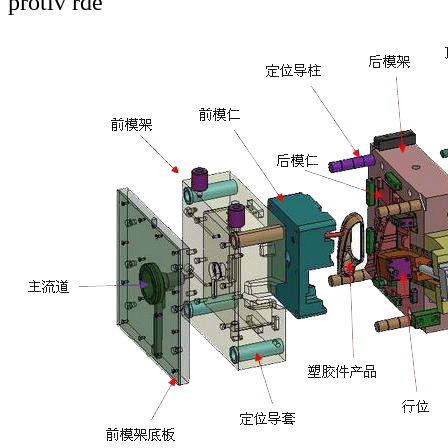
protiv rđe