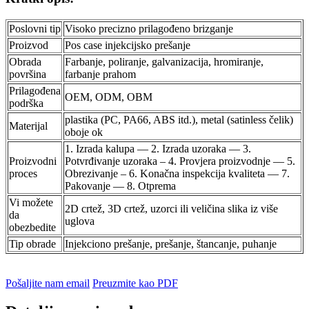
Poslovni tip
Visoko precizno prilagođeno brizganje
Proizvod
Pos case injekcijsko prešanje
Obrada
Farbanje, poliranje, galvanizacija, hromiranje,
površina
farbanje prahom
Prilagođena
OEM, ODM, OBM
podrška
plastika (PC, PA66, ABS itd.), metal (satinless čelik)
Materijal
oboje ok
1. Izrada kalupa — 2. Izrada uzoraka — 3.
Proizvodni
Potvrđivanje uzoraka – 4. Provjera proizvodnje — 5.
proces
Obrezivanje – 6. Konačna inspekcija kvaliteta — 7.
Pakovanje — 8. Otprema
Vi možete
2D crtež, 3D crtež, uzorci ili veličina slika iz više
da
uglova
obezbedite
Tip obrade
Injekciono prešanje, prešanje, štancanje, puhanje
Pošaljite nam email
Preuzmite kao PDF