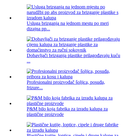
Usluga brizganja na jednom mestu po meri
dizajna pp...
Dobavljači brizganja plastike prilagođavaju kuću
...
Profesionalni proizvođač šoljica, posuđa,
frizure...
P&M bilo koja fabrika za izradu kalupa za
plastične proizvode
Plastične kutije, loptice, cipele i druge kalupe za