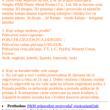
4. Zašto biste kupovali od nas, a ne od drugih dobavljača?
Ningbo P&M Plastic Metal Product Co., Ltd. Mi se bavimo svim
vrstama 3D dizajna, 3D printanja i alata i proizvoda za plastične
metalne kalupe.Imamo sopstvenog inženjera i fabriku.Sve na
jednom mjestu: 3d dizajn – 3d štampa – izrada kalupa – brizganje
plastike
5. Koje usluge možemo pružiti?
Prihvaćeni uslovi isporuke:
FOB,CFR,CIF,EXW,FCA,DDP,DDU；
Prihvaćena valuta plaćanja:USD,EUR;
Prihvaćena vrsta plaćanja: T/T, L/C, PayPal, Western Union,
Escrow;
Jezik: engleski, kineski, španski, francuski, ruski
6. Koje su karakteristike vaše usluge
1. Na vaš upit u vezi s našim proizvodima ili cijenama bit će
odgovoreno u roku od 24 sata 2. Dobro obučeno i iskusno osoblje
koje će odgovoriti na sve vaše upite na tečnom engleskom jeziku.3.
Ponuda podrške za rješavanje problema u periodu aplikacije ili
prodaje.4. Konkurentne cijene zasnovane na istom kvalitetu.5.
Zajamčiti kvalitetu uzoraka kao i kvalitet masovne proizvodnje.
Prethodno:
P&M prilagođeni proizvođač visokoplastičnih