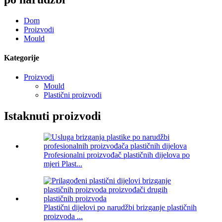
Dom
Proizvodi
Mould
Kategorije
Proizvodi
Mould
Plastični proizvodi
Istaknuti proizvodi
Profesionalni proizvođač plastičnih dijelova po
mjeri Plast...
Plastični dijelovi po narudžbi brizganje plastičnih
proizvoda ...