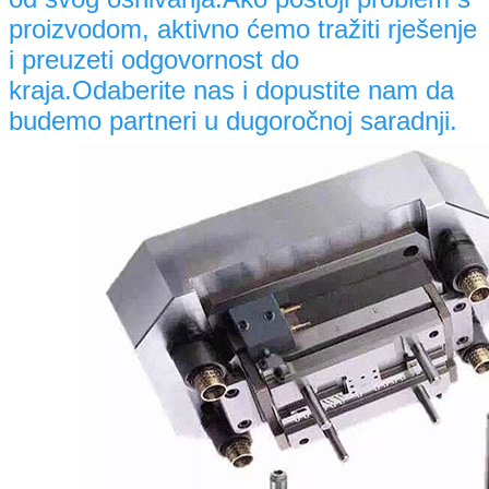
proizvodom, aktivno ćemo tražiti rješenje
i preuzeti odgovornost do
kraja.Odaberite nas i dopustite nam da
budemo partneri u dugoročnoj saradnji.