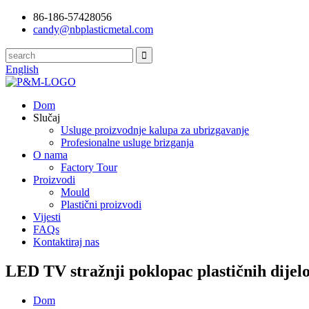
86-186-57428056
candy@nbplasticmetal.com
English
Dom
Slučaj
Usluge proizvodnje kalupa za ubrizgavanje
Profesionalne usluge brizganja
O nama
Factory Tour
Proizvodi
Mould
Plastični proizvodi
Vijesti
FAQs
Kontaktiraj nas
LED TV stražnji poklopac plastičnih dijel
Dom