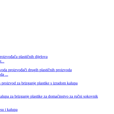
...
da ...