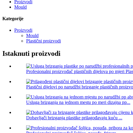
Proizvodi
Mould
Kategorije
Proizvodi
Mould
Plastični proizvodi
Istaknuti proizvodi
Profesionalni proizvođač plastičnih dijelova po mjeri Plast
Plastični dijelovi po narudžbi brizganje plastičnih proizvo
Usluga brizganja na jednom mestu po meri dizajna pp...
Dobavljači brizganja plastike prilagođavaju kuću ...