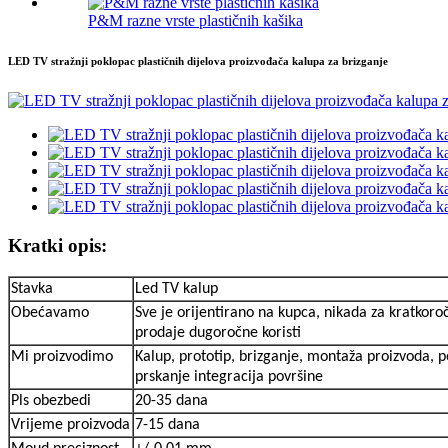
P&M razne vrste plastičnih kašika
LED TV stražnji poklopac plastičnih dijelova proizvođača kalupa za brizganje
Kratki opis:
Stavka
Led TV kalup
Obećavamo
Sve je orijentirano na kupca, nikada za kratkoro
prodaje dugoročne koristi
Mi proizvodimo
Kalup, prototip, brizganje, montaža proizvoda, 
prskanje integracija površine
Pls obezbedi
20-35 dana
Vrijeme proizvoda
7-15 dana