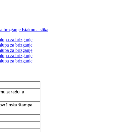
čnu zaradu, a
površinska štampa,