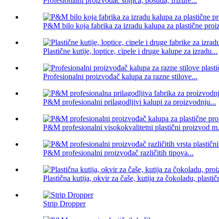
Profesionalni proizvođač šoljica, posuđa, frizure...
P&M bilo koja fabrika za izradu kalupa za plastične pro
Plastične kutije, loptice, cipele i druge kalupe za izradu...
Profesionalni proizvođač kalupa za razne stilove...
P&M profesionalni prilagodljivi kalupi za proizvodnju...
P&M profesionalni visokokvalitetni plastični proizvod m.
P&M profesionalni proizvođač različitih tipova...
Plastična kutija, okvir za čaše, kutija za čokoladu, plastičn
Strip Dropper