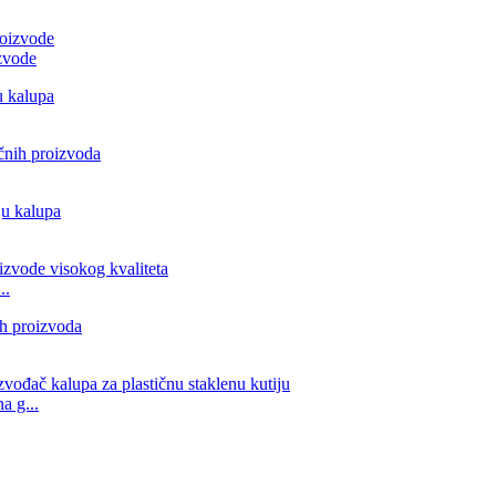
izvode
..
a g...