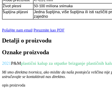
Moud preciznost
+/-0,01 mm
Život plesni
50-100 miliona snimaka
Jedna šupljina, više šupljina ili isti različiti
Šupljina plijesni
zajedno
Pošaljite nam email
Preuzmite kao PDF
Detalji o proizvodu
Oznake proizvoda
2021
P&M
plastični kalup za otpatke brizganje plastičnih kal
Mi smo direktna tvornica, ako mislite da naša postojeća veličina nije 
ustručavajte se kontaktirati nas direktno.
opis proizvoda