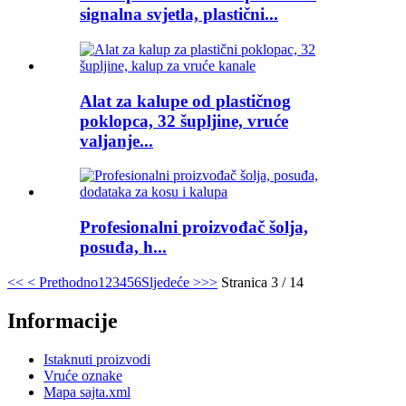
signalna svjetla, plastični...
Alat za kalupe od plastičnog
poklopca, 32 šupljine, vruće
valjanje...
Profesionalni proizvođač šolja,
posuđa, h...
<<
< Prethodno
1
2
3
4
5
6
Sljedeće >
>>
Stranica 3 / 14
Informacije
Istaknuti proizvodi
Vruće oznake
Mapa sajta.xml