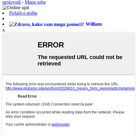
proizvodi
-
Mapa sajta
Pošalji e-poštu
William
x