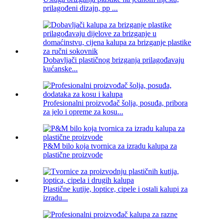
prilagođeni dizajn, pp ...
Dobavljači plastičnog brizganja prilagođavaju
kućanske...
Profesionalni proizvođač šolja, posuđa, pribora
za jelo i opreme za kosu...
P&M bilo koja tvornica za izradu kalupa za
plastične proizvode
Plastične kutije, loptice, cipele i ostali kalupi za
izradu...