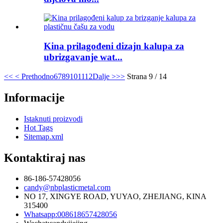
Kina prilagođeni dizajn kalupa za
ubrizgavanje wat...
<<
< Prethodno
6
7
8
9
10
11
12
Dalje >
>>
Strana 9 / 14
Informacije
Istaknuti proizvodi
Hot Tags
Sitemap.xml
Kontaktiraj nas
86-186-57428056
candy@nbplasticmetal.com
NO 17, XINGYE ROAD, YUYAO, ZHEJIANG, KINA
315400
Whatsapp:008618657428056