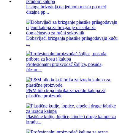
Usluga brizganja na jednom mestu po meri
dizajna pp...
Dobavljači brizganja plastike prilagođavaju kuću
...
Profesionalni proizvođač šoljica, posuđa,
frizure...
P&M bilo koja fabrika za izradu kalupa za
plastične proizvode
Plastične kutije, loptice, cipele i druge kalupe za
izradu...