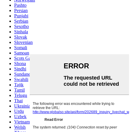
Pashto
Persian
Punjabi
Serbian
Sesotho
Sinhala
Slovak
Slovenian
Somali
Samoan
Scots Gaelic
Shona
Sindhi
Sundanese
Swahili
Tajik
Tamil
Telugu
Thai
Ukrainian
Urdu
Uzbek
Vietnamese
Welsh