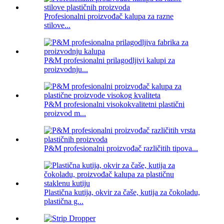
Profesionalni proizvođač kalupa za razne
stilove...
P&M profesionalni prilagodljivi kalupi za
proizvodnju...
P&M profesionalni visokokvalitetni plastični
proizvod m...
P&M profesionalni proizvođač različitih tipova...
Plastična kutija, okvir za čaše, kutija za čokoladu,
plastična g...