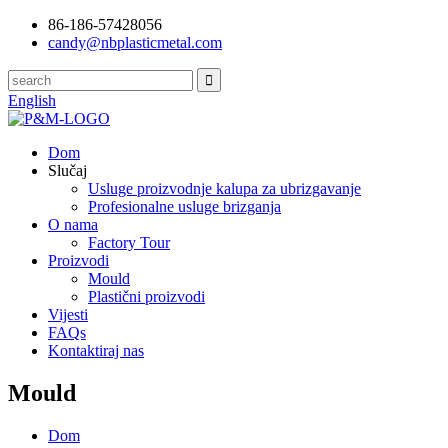
86-186-57428056
candy@nbplasticmetal.com
English
Dom
Slučaj
Usluge proizvodnje kalupa za ubrizgavanje
Profesionalne usluge brizganja
O nama
Factory Tour
Proizvodi
Mould
Plastični proizvodi
Vijesti
FAQs
Kontaktiraj nas
Mould
Dom