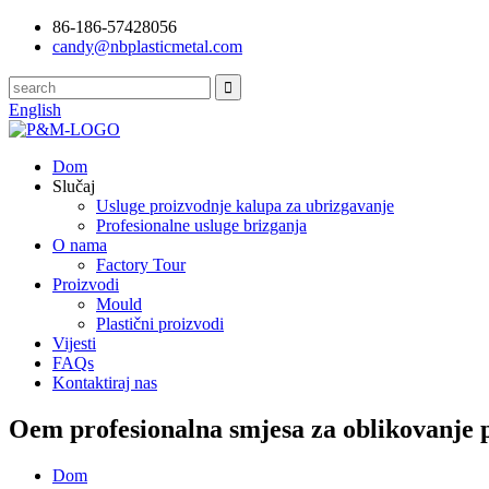
86-186-57428056
candy@nbplasticmetal.com
English
Dom
Slučaj
Usluge proizvodnje kalupa za ubrizgavanje
Profesionalne usluge brizganja
O nama
Factory Tour
Proizvodi
Mould
Plastični proizvodi
Vijesti
FAQs
Kontaktiraj nas
Oem profesionalna smjesa za oblikovanje p
Dom