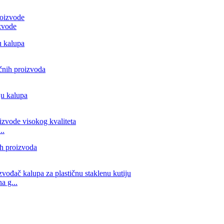
izvode
..
a g...