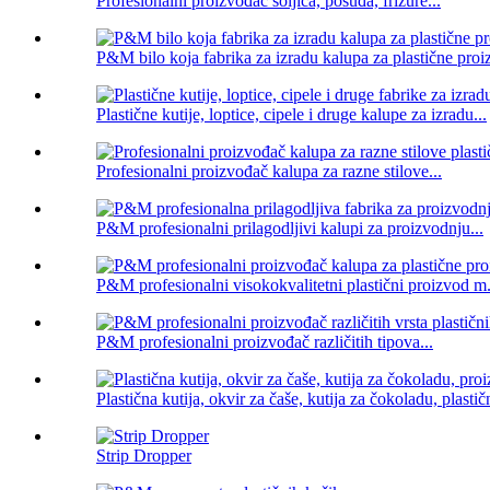
Profesionalni proizvođač šoljica, posuđa, frizure...
P&M bilo koja fabrika za izradu kalupa za plastične pro
Plastične kutije, loptice, cipele i druge kalupe za izradu...
Profesionalni proizvođač kalupa za razne stilove...
P&M profesionalni prilagodljivi kalupi za proizvodnju...
P&M profesionalni visokokvalitetni plastični proizvod m.
P&M profesionalni proizvođač različitih tipova...
Plastična kutija, okvir za čaše, kutija za čokoladu, plastičn
Strip Dropper