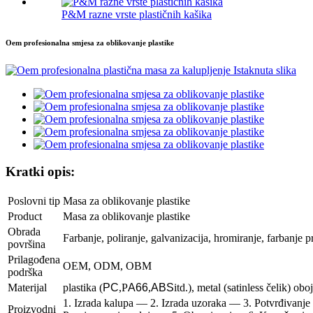
P&M razne vrste plastičnih kašika
Oem profesionalna smjesa za oblikovanje plastike
Kratki opis:
Poslovni tip
Masa za oblikovanje plastike
P
roduct
Masa za oblikovanje plastike
Obrada
Farbanje, poliranje, galvanizacija, hromiranje, farbanje 
površina
Prilagođena
OEM, ODM, OBM
podrška
Materijal
plastika (
PC
,P
A66
,
ABS
itd.), metal (satinless čelik) obo
1. Izrada kalupa — 2. Izrada uzoraka — 3. Potvrđivanje 
Proizvodni