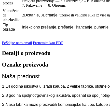
Provjera proizvodnje — 5. Obrezivanje – 6. Konačna ins
proces
7. Pakovanje — 8. Otprema
Vi možete
da
2D
crtanje
, 3D
crtanje
, uzorke ili veličinu slika iz više 
obezbedite
Tip
Injekciono prešanje, prešanje, štancanje, puhanje
obrade
Pošaljite nam email
Preuzmite kao PDF
Detalji o proizvodu
Oznake proizvoda
Naša prednost
1.
14 godina iskustva u izradi kalupa, 2 velike fabrike, stotine 
2.
8 godina spoljnotrgovinskog iskustva, upoznat sa spoljnotrg
3.
Naša fabrika može proizvoditi kompresijske kalupe, kalupe za