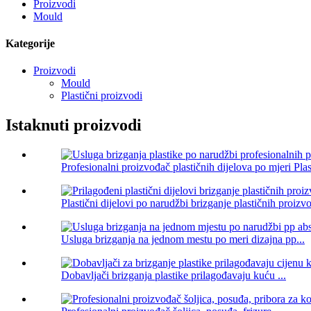
Proizvodi
Mould
Kategorije
Proizvodi
Mould
Plastični proizvodi
Istaknuti proizvodi
Profesionalni proizvođač plastičnih dijelova po mjeri Plast
Plastični dijelovi po narudžbi brizganje plastičnih proizvo
Usluga brizganja na jednom mestu po meri dizajna pp...
Dobavljači brizganja plastike prilagođavaju kuću ...