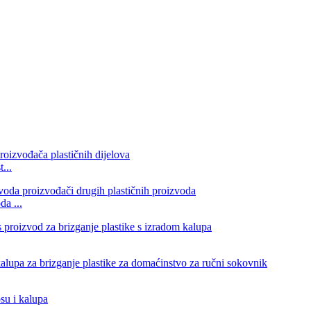
...
da ...