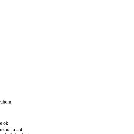
prahom
je ok
uzoraka – 4.