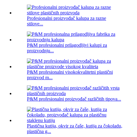
Profesionalni proizvođač kalupa za razne
stilove...
P&M profesionalni prilagodljivi kalupi za
proizvodnju...
P&M profesionalni visokokvalitetni plastični
proizvod m...
P&M profesionalni proizvođač različitih tipova...
Plastična kutija, okvir za čaše, kutija za čokoladu,
plastična g...