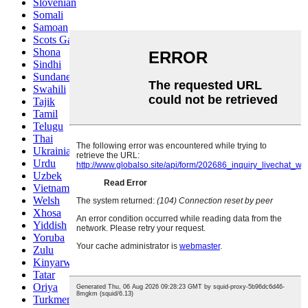
Slovenian
Somali
Samoan
Scots Gaelic
Shona
Sindhi
Sundanese
Swahili
Tajik
Tamil
Telugu
Thai
Ukrainian
Urdu
Uzbek
Vietnamese
Welsh
Xhosa
Yiddish
Yoruba
Zulu
Kinyarwanda
Tatar
Oriya
Turkmen