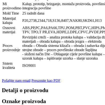
Mi
Kalup, prototip, brizganje, montaža proizvoda, površin
proizvodimo
integracija površine
Mold Time
25 radnih dana
Materijal
P20,2738,2344,718,S136,8407,NAK80,SKD61,H13
kalupa
Osnovni
ABS,PP,PC,PA6,PA66,TPU,POM,PBT,PVC,HIPS,P
materijal
TPV, TPO,T PR,EVA,HDPE,LDPE,CPVC,PVDF,PPS
Revizijski crteži – analiza protoka kalupa – validacija d
materijali – obrada kalupa – obrada jezgra – elektroda
Proces
obrada – Obrada sistema klizača – obrada i nabavka dije
proizvodnje
strojne obrade – proces površinske obrade šupljina
- složeni način Die – Oblaganje cijele površine kalupa
uzorak kalupa – ispitivanje uzorka – slanje uzoraka
Sistem
ISO9001
kvaliteta
Pošaljite nam email
Preuzmite kao PDF
Detalji o proizvodu
Oznake proizvoda