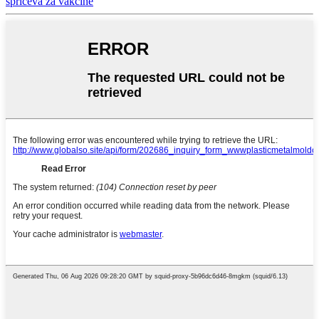
špriceva za vakcine