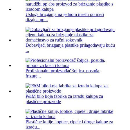
Usluga brizganja na jednom mestu po meri
dizajna pp...
Dobavljači brizganja plastike prilagođavaju kuću
...
Profesionalni proizvođač šoljica, posuđa,
frizure...
P&M bilo koja fabrika za izradu kalupa za
plastične proizvode
Plastične kutije, loptice, cipele i druge kalupe za
izradu...