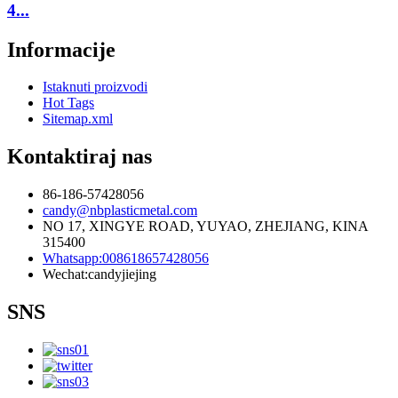
4...
Informacije
Istaknuti proizvodi
Hot Tags
Sitemap.xml
Kontaktiraj nas
86-186-57428056
candy@nbplasticmetal.com
NO 17, XINGYE ROAD, YUYAO, ZHEJIANG, KINA
315400
Whatsapp:008618657428056
Wechat:candyjiejing
SNS