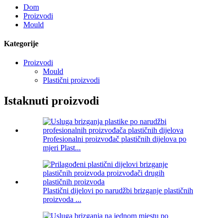
Dom
Proizvodi
Mould
Kategorije
Proizvodi
Mould
Plastični proizvodi
Istaknuti proizvodi
Profesionalni proizvođač plastičnih dijelova po
mjeri Plast...
Plastični dijelovi po narudžbi brizganje plastičnih
proizvoda ...