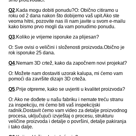
Q2
.Kada mogu dobiti ponudu?O: Obično citiramo u
roku od 2 dana nakon što dobijemo vaš upit.Ako ste
veoma hitni, pozovite nas ili nam javite u svom e-mailu
kako bismo prvo mogli da vam ponudimo ponudu.
Q3
.Koliko je vrijeme isporuke za plijesan?
O: Sve ovisi o veličini i složenosti proizvoda.Obično je
rok isporuke 25 dana.
Q4
.Nemam 3D crtež, kako da započnem novi projekat?
O: Možete nam dostaviti uzorak kalupa, mi ćemo vam
pomoći da završite dizajn 3D crteža.
Q5
.Prije otpreme, kako se uvjeriti u kvalitet proizvoda?
O: Ako ne dođete u našu fabriku i nemate treću stranu
za inspekciju, mi ćemo biti vaš inspekcijski
radnik.Dostavit ćemo vam video za detalje proizvodnog
procesa, uključujući izvještaj o procesu, strukturu
veličine proizvoda i detalje o površini, detalje pakiranja
i tako dalje.