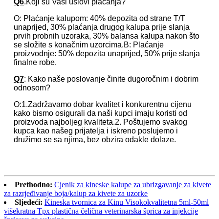
Q6
.Koji su Vaši uslovi plaćanja?
O: Plaćanje kalupom: 40% depozita od strane T/T
unaprijed, 30% plaćanja drugog kalupa prije slanja
prvih probnih uzoraka, 30% balansa kalupa nakon što
se složite s konačnim uzorcima.B: Plaćanje
proizvodnje: 50% depozita unaprijed, 50% prije slanja
finalne robe.
Q7
: Kako naše poslovanje činite dugoročnim i dobrim
odnosom?
O:1.Zadržavamo dobar kvalitet i konkurentnu cijenu
kako bismo osigurali da naši kupci imaju koristi od
proizvoda najboljeg kvaliteta.2. Poštujemo svakog
kupca kao našeg prijatelja i iskreno poslujemo i
družimo se sa njima, bez obzira odakle dolaze.
Prethodno:
Cjenik za kineske kalupe za ubrizgavanje za kivete
za razrjeđivanje boja/kalup za kivete za uzorke
Sljedeći:
Kineska tvornica za Kinu Visokokvalitetna 5ml-50ml
višekratna Tpx plastična čelična veterinarska šprica za injekcije