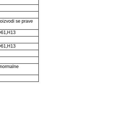
 proizvodi se prave
D61,H13
D61,H13
(normalne