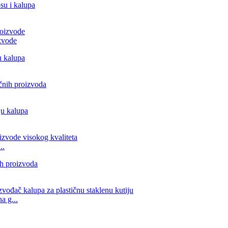
izvode
..
a g...