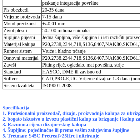
prskanje integracija površine
Pls obezbedi
20-35 dana
Vrijeme proizvoda
7-15 dana
Moud preciznost
+/-0,01 mm
Život plesni
50-100 miliona snimaka
Šupljina plijesni
Jedna šupljina, više šupljina ili isti različiti proi
Materijal kalupa
P20,2738,2344,718,S136,8407,NAK80,SKD61
Runner sistem
Vruće i hladno trčanje
Osnovni materijal
P20,2738,2344,718,S136,8407,NAK80,SKD61
Završi
Pitting riječ, ogledalo, mat površina, strije
Standard
HASCO, DME ili zavisno od
Softver
CAD,PRO-E,UG Vrijeme dizajna: 1-3 dana (norm
Sistem kvaliteta
ISO9001:2008
Specifikacija
1. Profesionalni proizvođač, dizajn, proizvodnja kalupa za ubrizg
2. bogato iskustvo u izvozu plastični kalup za brizganje i kalup z
3. Razumna cijena dizajnerskog kalupa
4. Šupljine: pojedinačne ili prema vašim zahtjevima šupljine
5. Tretman: S45C Pretreat>25Hrc i nitriranje