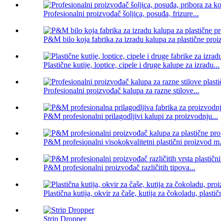
Profesionalni proizvođač šoljica, posuđa, frizure...
P&M bilo koja fabrika za izradu kalupa za plastične pro
Plastične kutije, loptice, cipele i druge kalupe za izradu...
Profesionalni proizvođač kalupa za razne stilove...
P&M profesionalni prilagodljivi kalupi za proizvodnju...
P&M profesionalni visokokvalitetni plastični proizvod m.
P&M profesionalni proizvođač različitih tipova...
Plastična kutija, okvir za čaše, kutija za čokoladu, plastičn
Strip Dropper