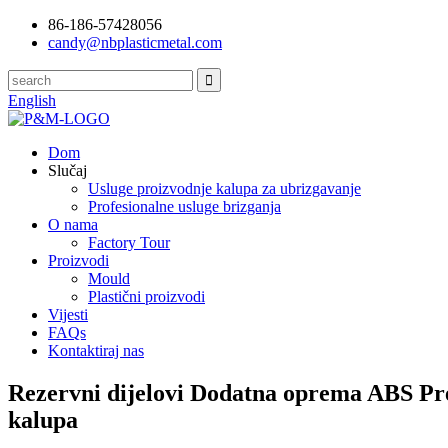
86-186-57428056
candy@nbplasticmetal.com
English
Dom
Slučaj
Usluge proizvodnje kalupa za ubrizgavanje
Profesionalne usluge brizganja
O nama
Factory Tour
Proizvodi
Mould
Plastični proizvodi
Vijesti
FAQs
Kontaktiraj nas
Rezervni dijelovi Dodatna oprema ABS Prec
kalupa