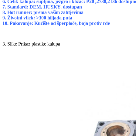
6. Čelik kalupa: šupljina, jezgro i klizač: P20 ,2738,2136 dost
7. Standard: DEM, HUSKY, dostupan
8. Hot runner: prema vašim zahtjevima
9. Životni vijek: >300 hiljada puta
10. Pakovanje: Kućište od šperploče, boja protiv rđe
3. Slike Prikaz plastike kalupa