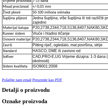
Vrijeme proizvoda
7-15 dana
Moud preciznost
+/-0,01 mm
Život plesni
50-100 miliona snimaka
Jedna šupljina, više šupljina ili isti različiti
Šupljina plijesni
zajedno
P20,2738,2344,718,S136,8407,NAK80,SK
Materijal kalupa
Vruće i hladno trčanje
Runner sistem
P20,2738,2344,718,S136,8407,NAK80,SK
Osnovni materijal
Pitting riječ, ogledalo, mat površina, strije
Završi
HASCO, DME ili zavisno od
Standard
CAD,PRO-E,UG Vrijeme dizajna: 1-3 dana 
Softver
okolnosti)
ISO9001:2008
Sistem kvaliteta
Pošaljite nam email
Preuzmite kao PDF
Detalji o proizvodu
Oznake proizvoda