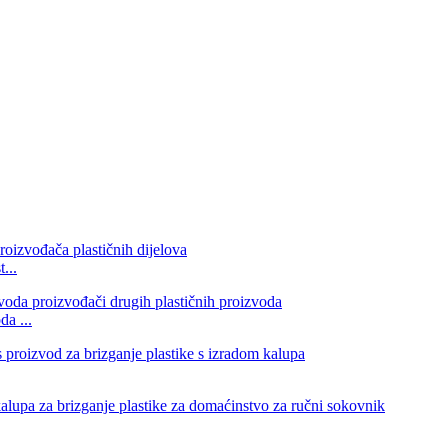
...
da ...