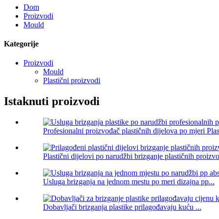
Dom
Proizvodi
Mould
Kategorije
Proizvodi
Mould
Plastični proizvodi
Istaknuti proizvodi
Profesionalni proizvođač plastičnih dijelova po mjeri Plast
Plastični dijelovi po narudžbi brizganje plastičnih proizvo
Usluga brizganja na jednom mestu po meri dizajna pp...
Dobavljači brizganja plastike prilagođavaju kuću ...