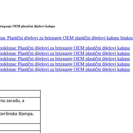
rizganje OEM plastični dijelovi kalupa
čnu zaradu, a
površinska štampa,