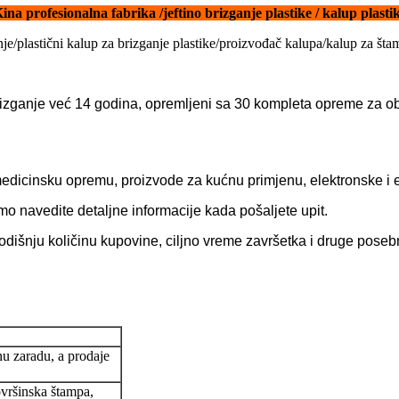
ina profesionalna fabrika /jeftino brizganje plastike / kalup plasti
nje/plastični kalup za brizganje plastike/proizvođač kalupa/kalup za šta
brizganje već 14 godina, opremljeni sa 30 kompleta opreme za
medicinsku opremu, proizvode za kućnu primjenu, elektronske i el
o navedite detaljne informacije kada pošaljete upit.
godišnju količinu kupovine, ciljno vreme završetka i druge pose
nu zaradu, a prodaje
ovršinska štampa,