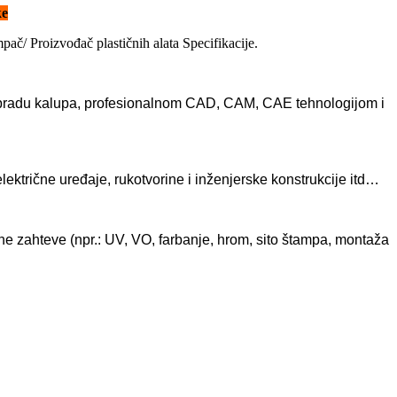
ke
mpač/ Proizvođač plastičnih alata Specifikacije.
 obradu kalupa, profesionalnom CAD, CAM, CAE tehnologijom i
ektrične uređaje, rukotvorine i inženjerske konstrukcije itd…
bne zahteve (npr.: UV, VO, farbanje, hrom, sito štampa, montaža