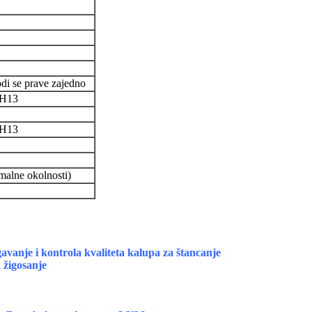
zvodi se prave zajedno
,H13
,H13
alne okolnosti)
avanje i kontrola kvaliteta kalupa za štancanje
a žigosanje