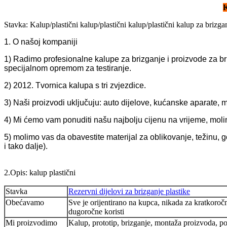
K
Stavka: Kalup/plastični kalup/plastični kalup/plastični kalup za brizga
1. O našoj kompaniji
1) Radimo profesionalne kalupe za brizganje i proizvode za 
specijalnom opremom za testiranje.
2) 2012. Tvornica kalupa s tri zvjezdice.
3) Naši proizvodi uključuju: auto dijelove, kućanske aparate, 
4) Mi ćemo vam ponuditi našu najbolju cijenu na vrijeme, molim
5) molimo vas da obavestite materijal za oblikovanje, težinu, 
i tako dalje).
2.Opis: kalup plastični
Stavka
Rezervni dijelovi za brizganje plastike
Obećavamo
Sve je orijentirano na kupca, nikada za kratkoroč
dugoročne koristi
Mi proizvodimo
Kalup, prototip, brizganje, montaža proizvoda, p