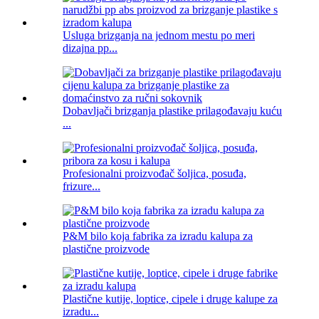
Usluga brizganja na jednom mestu po meri
dizajna pp...
Dobavljači brizganja plastike prilagođavaju kuću
...
Profesionalni proizvođač šoljica, posuđa,
frizure...
P&M bilo koja fabrika za izradu kalupa za
plastične proizvode
Plastične kutije, loptice, cipele i druge kalupe za
izradu...