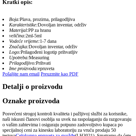
Kratki opis:
Boja:
Plava, prozirna, prilagodljiva
Karakteristike:
Dovoljan inventar, održiv
Materijal:
PP za hranu
veličina:
2ml-5ml
Vodeće vrijeme:
1-7 dana
Značajka:
Dovoljan inventar, održiv
Logo:
Prilagođeni logotip prihvatljiv
Upotreba:
Measuring
Prilagodljivo:
Prihvati
Ime proizvoda:
epruveta
Pošaljite nam email
Preuzmite kao PDF
Detalji o proizvodu
Oznake proizvoda
Posvećeni strogoj kontroli kvaliteta i pažljivoj službi za korisnike,
naši iskusni članovi osoblja su uvek na raspolaganju da razgovaraju
o vašim zahtevima i osiguraju potpuno zadovoljstvo kupaca po
specijalnoj ceni za kinesku laboratoriju za vruću prodaju 50
testova
Celokupna epruveta za gvožđe
(LH3021), Smatramo da ćete