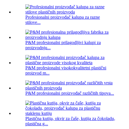
Profesionalni proizvođač kalupa za razne
stilove...
P&M profesionalni prilagodljivi kalupi za
proizvodnju...
P&M profesionalni visokokvalitetni plastični
proizvod m...
P&M profesionalni proizvođač različitih tipova...
Plastična kutija, okvir za čaše, kutija za čokoladu,
plastična g...