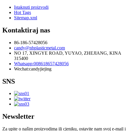
Istaknuti proizvodi
Hot Tags
Sitemap.xml
Kontaktiraj nas
86-186-57428056
candy@nbplasticmetal.com
NO 17, XINGYE ROAD, YUYAO, ZHEJIANG, KINA
315400
Whatsapp:008618657428056
Wechat:candyjiejing
SNS
Newsletter
Za upite o našim proizvodima ili cjeniku, ostavite nam svoj e-mail i