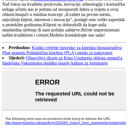
Naš fokus na kvalitetu proizvoda, inovacije, tehnologiju i korisničku
uslugu učinio nas je jednim od neospornih lidera u svijetu u ovoj
oblasti.Imajući u mislima koncept „Kvalitet na prvom mestu,
najvažniji klijent, iskrenost i inovacija“, postigli smo veliki napredak
u proteklim godinama.Klijenti su dobrodošli da kupe naša
standardna rješenja ili nam pošalju zahtjeve.Bićete impresionirani
našim kvalitetom i cenom.Molimo kontaktirajte nas sada!
Prethodno:
Kratko vrijeme isporuke za kinesku biorazgradivu
Pbat granulu Polilaktičnu kiselinu (PLA) smolu za pakovanje
Sljedeći:
Obnovljivi dizajn za Kinu Unutarnja obloga ormarića
hladnjaka Vakuumska plastika sisanje kalupa za formiranje