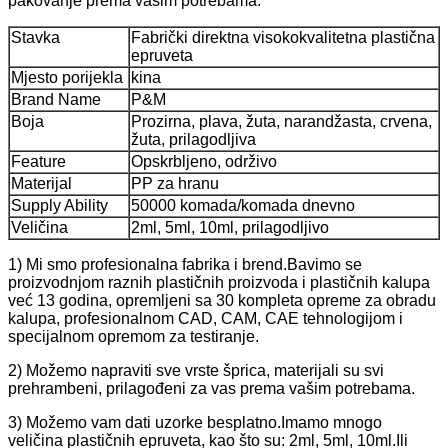
pakovanje prema vašim potrebama.
Stavka
Fabrički direktna visokokvalitetna plastična
epruveta
Mjesto porijekla
kina
Brand Name
P&M
Boja
Prozirna, plava, žuta, narandžasta, crvena,
žuta, prilagodljiva
Feature
Opskrbljeno, održivo
Materijal
PP za hranu
Supply Ability
50000 komada/komada dnevno
Veličina
2ml, 5ml, 10ml, prilagodljivo
1) Mi smo profesionalna fabrika i brend.Bavimo se
proizvodnjom raznih plastičnih proizvoda i plastičnih kalupa
već 13 godina, opremljeni sa 30 kompleta opreme za obradu
kalupa, profesionalnom CAD, CAM, CAE tehnologijom i
specijalnom opremom za testiranje.
2) Možemo napraviti sve vrste šprica, materijali su svi
prehrambeni, prilagođeni za vas prema vašim potrebama.
3) Možemo vam dati uzorke besplatno.Imamo mnogo
veličina plastičnih epruveta, kao što su: 2ml, 5ml, 10ml.Ili