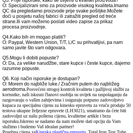
Q3. Prije isporuke, kako se uvjeriti u kvalitet proizvoda?
O: Specijalizirani smo za proizvode visokog kvaliteta.Imamo
QC da pregledamo proizvode prije svake pošiljke.Možete
doći u posjetu našoj fabrici ili zatražiti pregled od treće
strane.Ili vam možemo poslati video zapise za prikaz
procesa proizvodnje.
Q4.Kako bih im mogao platiti?
O: Paypal, Western Union, T/T, L/C su prihvatljivi, pa nam
samo javite što vam odgovara.
Q5.Mogu li dobiti popuste?
O: Da, za velike narudžbe, stare kupce i česte kupce, dajemo
razumne popuste.
Q6. Koji način isporuke je dostupan?
O: Morem do najbliže luke./ Zračnim putem do najbližeg
aerodroma.
Posvećeni strogoj kontroli kvaliteta i pažljivoj službi za
korisnike, naši iskusni članovi osoblja su uvijek na raspolaganju da
razgovaraju o vašim zahtjevima i osiguraju potpuno zadovoljstvo
kupaca za specijalnu cijenu za kinesku epruvetu za vruću prodaju 50
testova ukupne željezne epruvete (LH3021), smatramo da ćete biti
zadovoljni uz našu poštenu cijenu, kvalitetne artikle i brzu
isporuku.Iskreno se nadamo da nam možete dati opciju da Vam
služimo i budemo Vaš idealan partner!
Posebna cijena za
Kineska plastična epruveta
, Total Iron Test Tube,