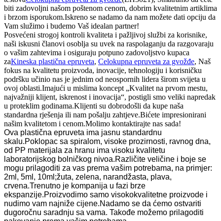
biti zadovoljni našom poštenom cenom, dobrim kvalitetnim artiklima
i brzom isporukom.Iskreno se nadamo da nam možete dati opciju da
Vam služimo i budemo Vaš idealan partner!
Posvećeni strogoj kontroli kvaliteta i pažljivoj službi za korisnike,
naši iskusni članovi osoblja su uvek na raspolaganju da razgovaraju
o vašim zahtevima i osiguraju potpuno zadovoljstvo kupaca
za
Kineska plastična epruveta
,
Celokupna epruveta za gvožđe
, Naš
fokus na kvalitetu proizvoda, inovacije, tehnologiju i korisničku
podršku učinio nas je jednim od neospornih lidera širom svijeta u
ovoj oblasti.Imajući u mislima koncept „Kvalitet na prvom mestu,
najvažniji klijent, iskrenost i inovacija“, postigli smo veliki napredak
u proteklim godinama.Klijenti su dobrodošli da kupe naša
standardna rješenja ili nam pošalju zahtjeve.Bićete impresionirani
našim kvalitetom i cenom.Molimo kontaktirajte nas sada!
Ova plastična epruveta ima jasnu standardnu ​​
skalu.Poklopac sa spiralom, visoke prozirnosti, ravnog dna,
od PP materijala za hranu ima visoku kvalitetu
laboratorijskog bolničkog nivoa.Različite veličine i boje se
mogu prilagoditi za vas prema vašim potrebama, na primjer:
2ml, 5ml, 10ml;žuta, zelena, narandžasta, plava,
crvena.Trenutno je kompanija u fazi brze
ekspanzije.Proizvodimo samo visokokvalitetne proizvode i
nudimo vam najniže cijene.Nadamo se da ćemo ostvariti
dugoročnu saradnju sa vama. Takođe možemo prilagoditi