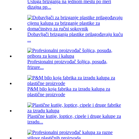
Usluga brizganja na jednom mestu po meri
dizajna pp...
Dobavljači brizganja plastike prilagođavaju kuću
...
Profesionalni proizvođač šoljica, posuđa,
frizure...
P&M bilo koja fabrika za izradu kalupa za
plastične proizvode
Plastične kutije, loptice, cipele i druge kalupe za
izradu...