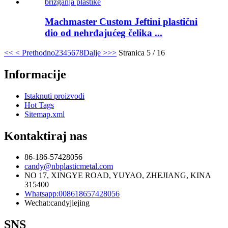
Machmaster Custom Jeftini plastični
dio od nehrđajućeg čelika ...
<<
< Prethodno
2
3
4
5
6
7
8
Dalje >
>>
Stranica 5 / 16
Informacije
Istaknuti proizvodi
Hot Tags
Sitemap.xml
Kontaktiraj nas
86-186-57428056
candy@nbplasticmetal.com
NO 17, XINGYE ROAD, YUYAO, ZHEJIANG, KINA
315400
Whatsapp:008618657428056
Wechat:candyjiejing
SNS