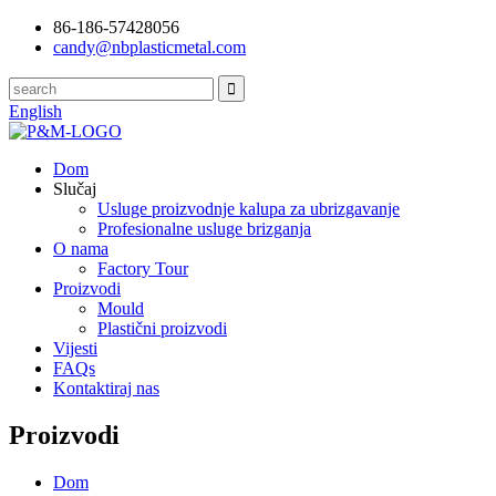
86-186-57428056
candy@nbplasticmetal.com
English
Dom
Slučaj
Usluge proizvodnje kalupa za ubrizgavanje
Profesionalne usluge brizganja
O nama
Factory Tour
Proizvodi
Mould
Plastični proizvodi
Vijesti
FAQs
Kontaktiraj nas
Proizvodi
Dom