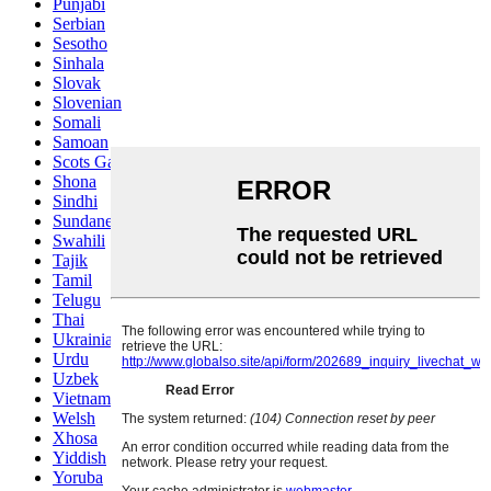
Punjabi
Serbian
Sesotho
Sinhala
Slovak
Slovenian
Somali
Samoan
Scots Gaelic
Shona
Sindhi
Sundanese
Swahili
Tajik
Tamil
Telugu
Thai
Ukrainian
Urdu
Uzbek
Vietnamese
Welsh
Xhosa
Yiddish
Yoruba